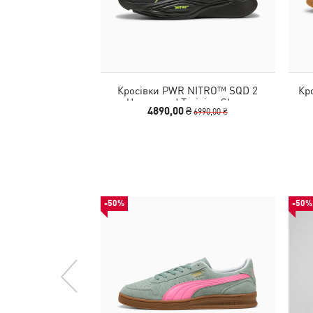
Кросівки PWR NITRO™ SQD 2
Кр
Unwavered Training Shoes
4890,00 ₴
6990,00 ₴
-50%
-50%