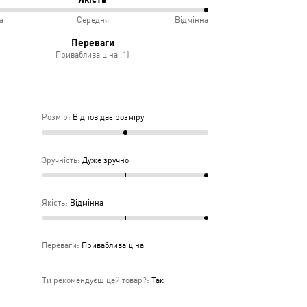
а
Середня
Відмінна
овідає
учно
%
Переваги
іру
Приваблива ціна (1)
дньо
ка
дня
Розмір
:
Відповідає розміру
Зручність
:
Дуже зручно
Якість
:
Відмінна
Переваги
:
Приваблива ціна
Ти рекомендуєш цей товар?
:
Так