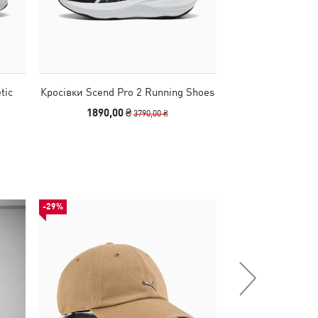
tic
Кросівки Scend Pro 2 Running Shoes
Кросівки Scend P
1890,00 ₴
1890,00
3790,00 ₴
-29%
НОВИНКА