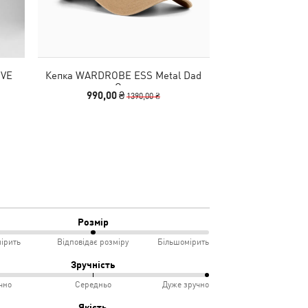
IVE
Кепка WARDROBE ESS Metal Dad
Сумка Essentials
Cap
990,00 ₴
2490
1390,00 ₴
Розмір
ірить
Відповідає розміру
Більшомірить
Зручність
чно
Середньо
Дуже зручно
мірить
%
Якість