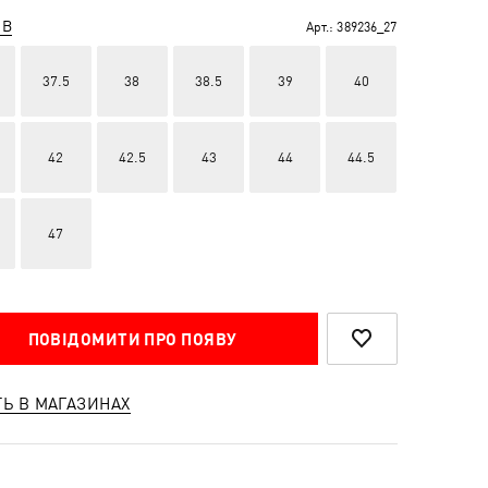
ІВ
Арт.:
389236_27
37.5
38
38.5
39
40
42
42.5
43
44
44.5
47
ПОВІДОМИТИ ПРО ПОЯВУ
ТЬ В МАГАЗИНАХ