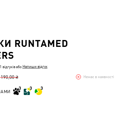
КИ RUNTAMED
ERS
Напиши відгук
 відгуків
або
 190,00 ₴
Немає в наявності
НАМИ