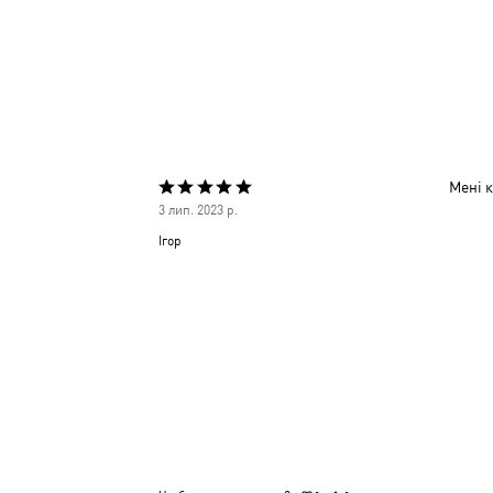
Мені к
Оцінено
3 лип. 2023 р.
5
Ігор
з
5