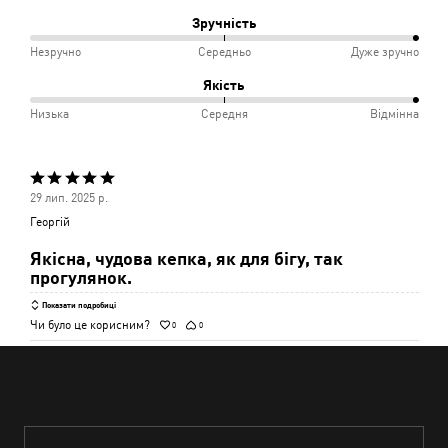
і
між
Зручність
Відповідає
Вузько
100%
Незручно
Середньо
Дуже зручно
розміру
і
між
Якість
Відмінно
Незручно
100%
Низька
Середня
Відмінна
і
між
Середньо
Низька
Оцінено
і
29 лип. 2025 р.
5
Середня
Георгій
з
Якісна, чудова кепка, як для бігу, так
5
прогулянок.
Показати подробиці
Чи було це корисним?
0
0