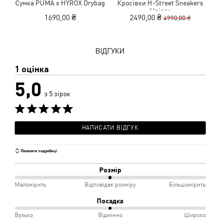
Сумка PUMA x HYROX Drybag
Кросівки H-Street Sneakers
Р
Unisex
1690,00 ₴
2490,00 ₴
4990,00 ₴
ВІДГУКИ
1 оцінка
5,0
з 5 зірок
НАПИСАТИ ВІДГУК
Показати подробиці
Розмір
50%
Маломірить
Відповідає розміру
Більшомірить
між
Посадка
Маломірить
50%
Вузько
Відмінно
Широко