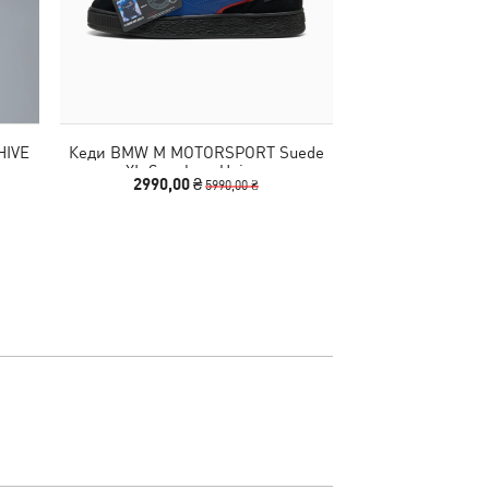
HIVE
Кеди BMW M MOTORSPORT Suede
Шльопанці Most
XL Sneakers Unisex
Un
2990,00 ₴
1740,00
5990,00 ₴