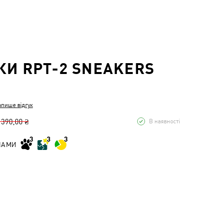
КИ RPT-2 SNEAKERS
апише відгук
 390,00 ₴
В наявності
НАМИ