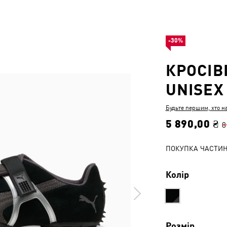
x
-30%
КРОСІВ
UNISEX
Будьте першим, хто н
5 890,00 ₴
8
ПОКУПКА ЧАСТИ
Колір
Розмір