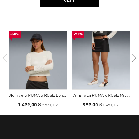
-50%
-71%
Лонгслів PUMA x ROSÉ Lon…
Спідниця PUMA x ROSÉ Mic…
О
1 499,00 ₴
999,00 ₴
2 990,00 ₴
3 490,00 ₴