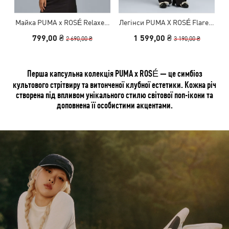
Майка PUMA x ROSÉ Relaxe…
Легінси PUMA X ROSÉ Flare…
О
799,00 ₴
1 599,00 ₴
2 690,00 ₴
3 190,00 ₴
Перша капсульна колекція PUMA x ROSÉ — це симбіоз
культового стрітвиру та витонченої клубної естетики. Кожна річ
створена під впливом унікального стилю світової поп-ікони та
доповнена її особистими акцентами.