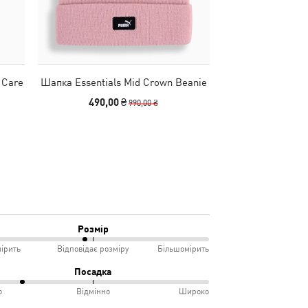
 Care
Шапка Essentials Mid Crown Beanie
Черевики Snow
Wo
490,00 ₴
2140,00
990,00 ₴
Розмір
ірить
Відповідає розміру
Більшомірить
Посадка
о
Відмінно
Широко
мірить