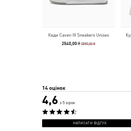
Кеди Caven III Sneakers Unisex
Ку
2540,00 ₴
3590,00 ₴
14 оцінок
4,6
з 5 зірок
НАПИСАТИ ВІДГУК