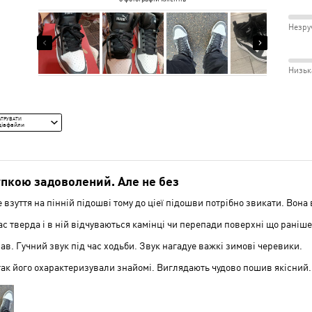
зірка
21%
і
між
від
рецензентів
0%
від
рецензентів
7%
Незру
рецензентів
Відп
Вузь
75%
0%
рецензентів
рецензентів
розм
і
між
Низьк
Відм
Незр
82%
і
між
Сере
Низь
ЬТРУВАТИ
діафайли
і
Сере
пкою задоволений. Але не без
 взуття на пінній підошві тому до ціеї підошви потрібно звикати. Вона 
с тверда і в ній відчуваються камінці чи перепади поверхні що раніше
ав. Гучний звук під час ходьби. Звук нагадуе важкі зимові черевики.
так його охарактеризували знайомі. Виглядають чудово пошив якісний.