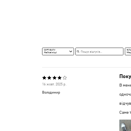
Пошук відгуків
СОРТУВАТИ
ФІЛ
Найсвіжіші
Ме
Поку
Оцінено
16 жовт. 2025 р.
В мене
4
Володимир
одноча
з
відчув
5
Саме 