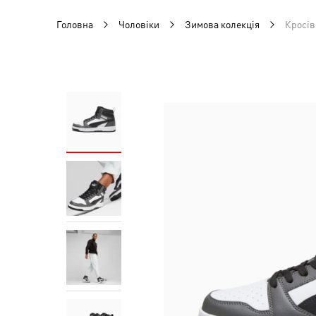
Головна
Чоловіки
Зимова колекція
Кросів