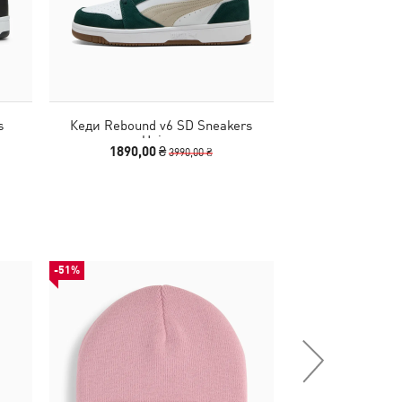
s
Кеди Rebound v6 SD Sneakers
Кеди Rebound 
Unisex
1890,00 ₴
1740,00
3990,00 ₴
-51%
-52%