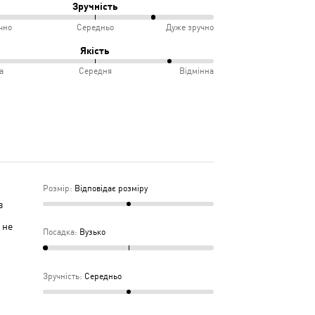
Зручність
чно
Середньо
Дуже зручно
овідає
ко
Якість
іру
а
Середня
Відмінна
інно
учно
дньо
ка
дня
Розмір
:
Відповідає розміру
в
 не
Посадка
:
Вузько
Зручність
:
Середньо