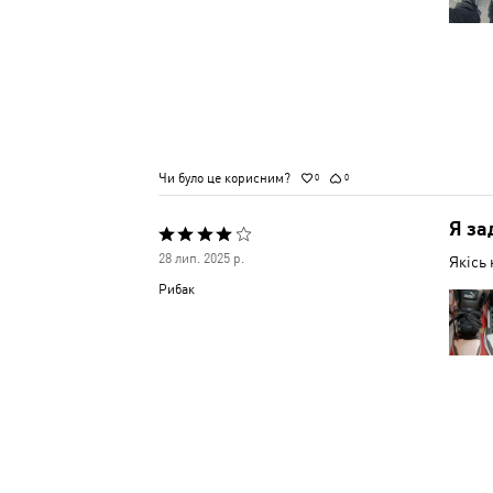
Чи було це корисним?
0
0
Я за
Оцінено
28 лип. 2025 р.
Якісь 
4
Рибак
з
5