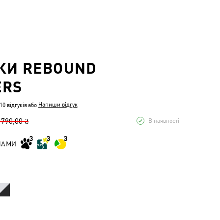
КИ REBOUND
ERS
Напиши відгук
0 відгуків
або
 790,00 ₴
В наявності
НАМИ