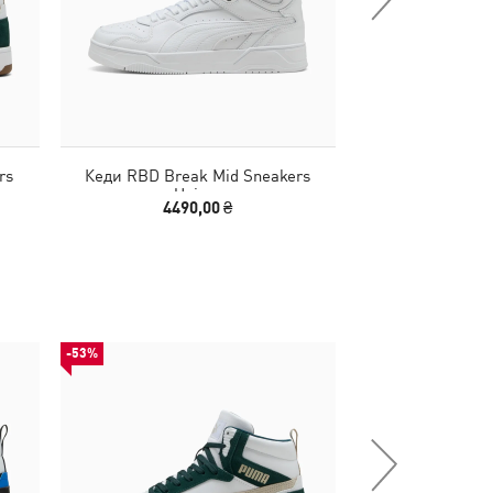
rs
Кеди RBD Break Mid Sneakers
Кеди RBD Brea
Unisex
Un
4490,00 ₴
4490
-53%
-50%