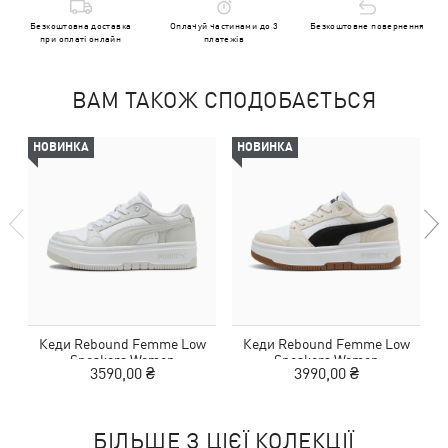
Безкоштовна доставка
Оплачуй частинами до 3
Безкоштовне повернення
при оплаті онлайн
платежів
ВАМ ТАКОЖ СПОДОБАЄТЬСЯ
НОВИНКА
НОВИНКА
Кеди Rebound Femme Low
Кеди Rebound Femme Low
Sneakers Women
Sneakers Women
3590,00 ₴
3990,00 ₴
БІЛЬШЕ З ЦІЄЇ КОЛЕКЦІЇ