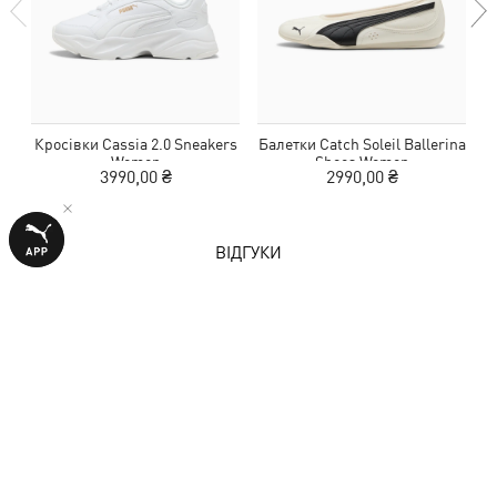
Кросівки Cassia 2.0 Sneakers
Балетки Catch Soleil Ballerina
Ш
Women
Shoes Women
3990,00 ₴
2990,00 ₴
ВІДГУКИ
1 оцінка
5,0
з 5 зірок
НАПИСАТИ ВІДГУК
Показати подробиці