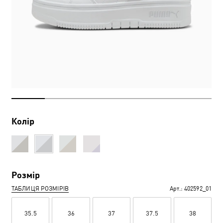
Колір
Розмір
ТАБЛИЦЯ РОЗМІРІВ
Арт.:
402592_01
35.5
36
37
37.5
38