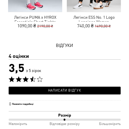
Легінси PUMA x HYROX
Легінси ESS No. 1 Logo
Л
Essentials Short Tights
Leggings Women
1090,00 ₴
740,00 ₴
2190,00 ₴
1490,00 ₴
Women
ВІДГУКИ
4 оцінки
3,5
з 5 зірок
НАПИСАТИ ВІДГУК
Показати подробиці
Розмір
50%
Маломірить
Відповідає розміру
Більшомірить