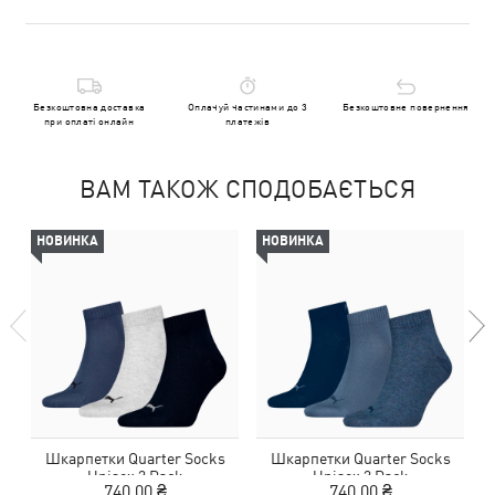
Безкоштовна доставка
Оплачуй частинами до 3
Безкоштовне повернення
при оплаті онлайн
платежів
ВАМ ТАКОЖ СПОДОБАЄТЬСЯ
НОВИНКА
НОВИНКА
Шкарпетки Quarter Socks
Шкарпетки Quarter Socks
Unisex 3 Pack
Unisex 3 Pack
740,00 ₴
740,00 ₴