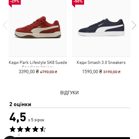
-29%
-50%
Кеди Park Lifestyle SK8 Suede
Кеди Smash 3.0 Sneakers
К
Sneakers Unisex
3390,00 ₴
1590,00 ₴
4790,00 ₴
3190,00 ₴
ВІДГУКИ
2 оцінки
4,5
з 5 зірок