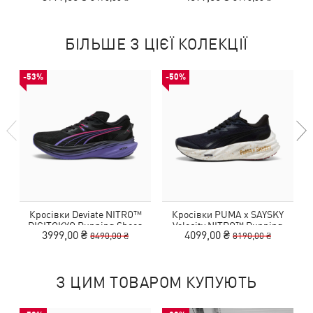
БІЛЬШЕ З ЦІЄЇ КОЛЕКЦІЇ
-53%
-50%
Кросівки Deviate NITRO™
Кросівки PUMA x SAYSKY
DIGITOKYO Running Shoes
Velocity NITRO™ Running
3999,00 ₴
4099,00 ₴
8490,00 ₴
8190,00 ₴
Men
Shoes Men
З ЦИМ ТОВАРОМ КУПУЮТЬ