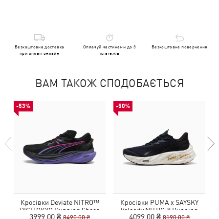
Безкоштовна доставка
Оплачуй частинами до 3
Безкоштовне повернення
при оплаті онлайн
платежів
ВАМ ТАКОЖ СПОДОБАЄТЬСЯ
-53%
-50%
Кросівки Deviate NITRO™
Кросівки PUMA x SAYSKY
DIGITOKYO Running Shoes
Velocity NITRO™ Running
3999,00 ₴
4099,00 ₴
8490,00 ₴
8190,00 ₴
Men
Shoes Men