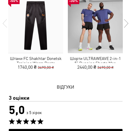
-50%
-30%
Штани FC Shakhtar Donetsk
Шорти ULTRAWEAVE 2-in-1
Training Warm Pants
5" Running Shorts Men
1740,00 ₴
2440,00 ₴
3490,00 ₴
3490,00 ₴
ВІДГУКИ
3 оцінки
5,0
з 5 зірок