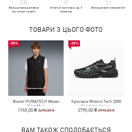
Безкоштовна доставка
Оплачуй частинами до 3
Безкоштовне повернення
при оплаті онлайн
платежів
ТОВАРИ З ЦЬОГО ФОТО
-50%
-30%
Жилет PUMATECH Woven
Кросівки Milenio Tech 2000
Gilet Men
Sneakers Unisex
1740,00 ₴
2790,00 ₴
3490,00 ₴
3990,00 ₴
ВАМ ТАКОЖ СПОДОБАЄТЬСЯ