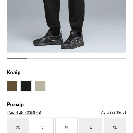
Колір
Розмір
ТАБЛИЦЯ РОЗМІРІВ
Арт.:
692186_01
XS
S
M
L
XL