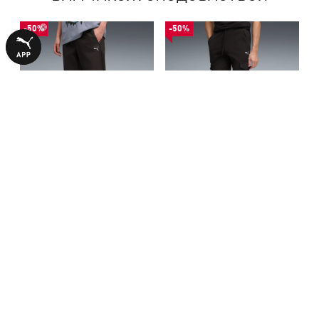
-50%
-50%
Штани PUMATECH Track
Штани PUMA Sport Cargo
Pants Men
Pants Men
1990,00 ₴
1590,00 ₴
3990,00 ₴
3190,00 ₴
БІЛЬШЕ З ЦІЄЇ КОЛЕКЦІЇ
-50%
-50%