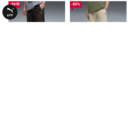
-50%
-50%
Штани PUMATECH Track
Штани PUMATECH
Pants Men
Sweatpants Men
1990,00 ₴
1990,00 ₴
3990,00 ₴
3990,00 ₴
БІЛЬШЕ З ЦІЄЇ КОЛЕКЦІЇ
-50%
-50%