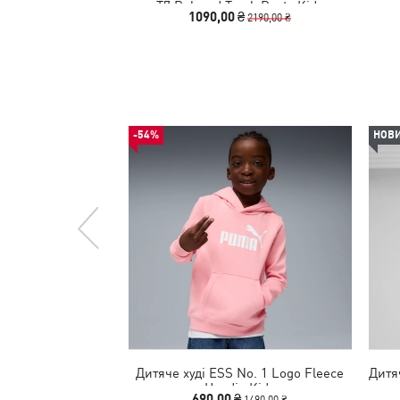
T7 Relaxed Track Pants Kids
1090,00 ₴
2190,00 ₴
-54%
НОВ
Дитяче худі ESS No. 1 Logo Fleece
Дитя
Hoodie Kids
690,00 ₴
1490,00 ₴