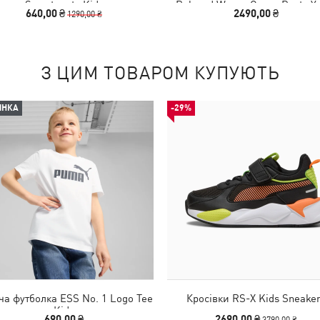
Sweatpants Kids
Relaxed Woven Cargo Pants Y
640,00 ₴
2490,00 ₴
1290,00 ₴
З ЦИМ ТОВАРОМ КУПУЮТЬ
ИНКА
-29%
ча футболка ESS No. 1 Logo Tee
Кросівки RS-X Kids Sneake
Kids
690,00 ₴
2690,00 ₴
3790,00 ₴