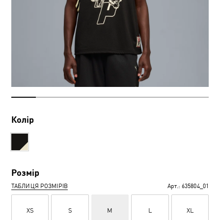
Колір
Розмір
ТАБЛИЦЯ РОЗМІРІВ
Арт.:
635804_01
XS
S
M
L
XL