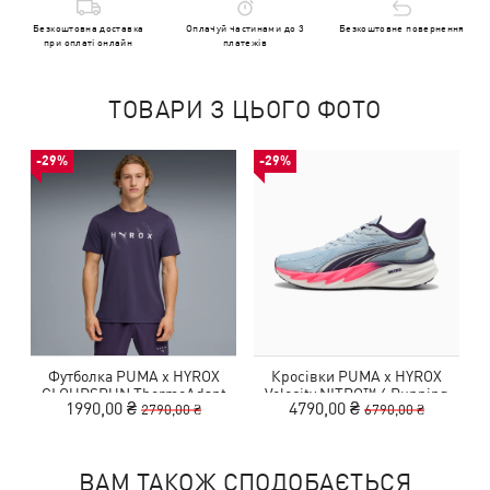
Безкоштовна доставка
Оплачуй частинами до 3
Безкоштовне повернення
при оплаті онлайн
платежів
ТОВАРИ З ЦЬОГО ФОТО
-29%
-29%
Футболка PUMA x HYROX
Кросівки PUMA x HYROX
CLOUDSPUN ThermoAdapt
Velocity NITRO™ 4 Running
1990,00 ₴
4790,00 ₴
2790,00 ₴
6790,00 ₴
Tee Men
Shoes Men
ВАМ ТАКОЖ СПОДОБАЄТЬСЯ