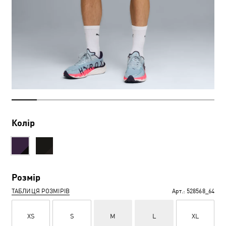
Колір
Розмір
ТАБЛИЦЯ РОЗМІРІВ
Арт.:
528568_64
XS
S
M
L
XL