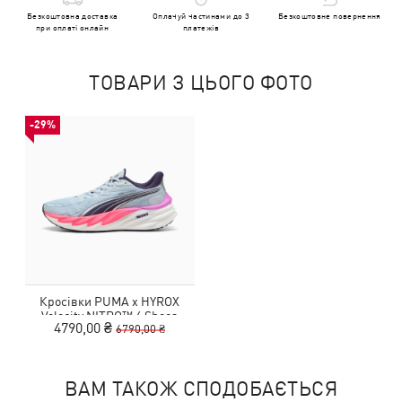
Безкоштовна доставка
Оплачуй частинами до 3
Безкоштовне повернення
при оплаті онлайн
платежів
ТОВАРИ З ЦЬОГО ФОТО
-29%
Кросівки PUMA x HYROX
Velocity NITRO™ 4 Shoes
4790,00 ₴
6790,00 ₴
Women
ВАМ ТАКОЖ СПОДОБАЄТЬСЯ