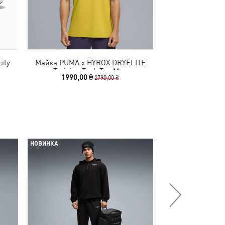
ity
Майка PUMA x HYROX DRYELITE
Шорти PUMA x H
en
Training Tank Top Men
Shor
1990,00 ₴
1590,00
2790,00 ₴
НОВИНКА
-30%