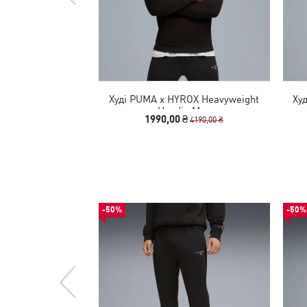
Худі PUMA x HYROX Heavyweight
Ху
Hoodie Men
1990,00 ₴
4190,00 ₴
-50%
-50%