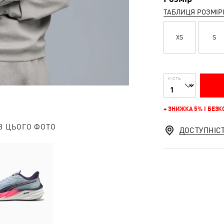
ТАБЛИЦЯ РОЗМІР
XS
S
К-СТЬ
+ ЗНИЖКА 5% І БЕЗ
З ЦЬОГО ФОТО
ДОСТУПНІС