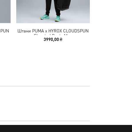
SPUN
Штани PUMA x HYROX CLOUDSPUN
Штани Evostrip
Elevated Pants Men
3990,00 ₴
2090,00