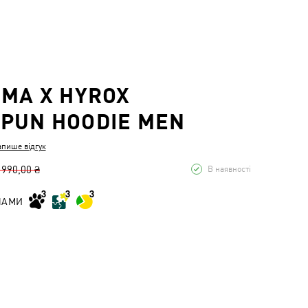
UMA X HYROX
PUN HOODIE MEN
апише відгук
 990,00 ₴
В наявності
НАМИ