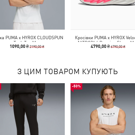
ка PUMA x HYROX CLOUDSPUN
Кросівки PUMA x HYROX Veloc
Tank Top Men
NITRO™ 4 Running Shoes M
1090,00 ₴
4790,00 ₴
2190,00 ₴
6790,00 ₴
З ЦИМ ТОВАРОМ КУПУЮТЬ
-50%