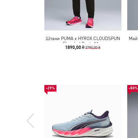
Штани PUMA x HYROX CLOUDSPUN
Май
Elevated Pants Men
1890,00 ₴
3790,00 ₴
-29%
-50%