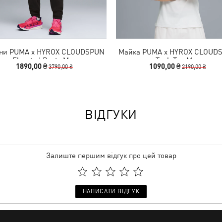
ни PUMA x HYROX CLOUDSPUN
Майка PUMA x HYROX CLOUD
Elevated Pants Men
Tank Top Men
1890,00 ₴
1090,00 ₴
3790,00 ₴
2190,00 ₴
ВІДГУКИ
Залиште першим відгук про цей товар
НАПИСАТИ ВІДГУК