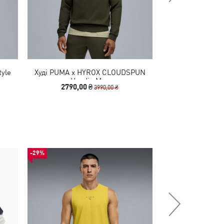
tyle
Худі PUMA x HYROX CLOUDSPUN
Худі Evostripe
Hoodie Men
2790,00 ₴
1890,00
3990,00 ₴
-29%
-50%