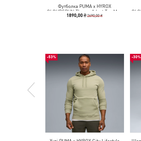
Футболка PUMA x HYROX
CLOUDSPUN ThermoAdapt Tee Men
CLO
1890,00 ₴
2690,00 ₴
-53%
-30%
Худі PUMA x HYROX City Lifestyle
Шорт