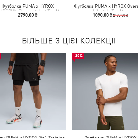
Футболка PUMA x HYROX
Футболка PUMA x HYROX Overs
UDSPUN ThermoAdapt Tee Men
Lifestyle Tee Men
2790,00 ₴
1090,00 ₴
2190,00 ₴
БІЛЬШЕ З ЦІЄЇ КОЛЕКЦІЇ
-30%
и PUMA x HYROX 2in1 Training
Футболка PUMA x HYROX