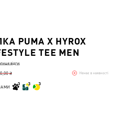
КА PUMA X HYROX
IFESTYLE TEE MEN
апише відгук
0,00 ₴
Немає в наявності
НАМИ