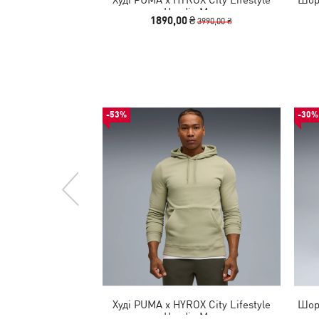
Hoodie Men
1890,00 ₴
3990,00 ₴
-53%
-30%
Худі PUMA x HYROX City Lifestyle
Шорт
Hoodie Men