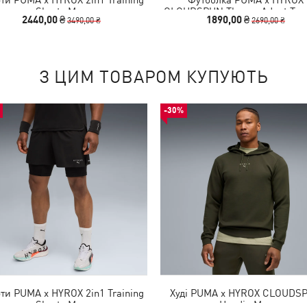
Shorts Men
CLOUDSPUN ThermoAdapt Tee
2440,00 ₴
1890,00 ₴
3490,00 ₴
2690,00 ₴
З ЦИМ ТОВАРОМ КУПУЮТЬ
-30%
и PUMA x HYROX 2in1 Training
Худі PUMA x HYROX CLOUDS
Shorts Men
Hoodie Men