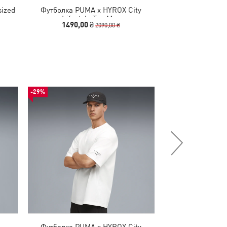
ized
Футболка PUMA x HYROX City
Футболка P
Lifestyle Tee Men
CLOUDSPUN Ther
1490,00 ₴
2790
2090,00 ₴
-29%
-29%
Футболка PUMA x HYROX City
Футболка PUM