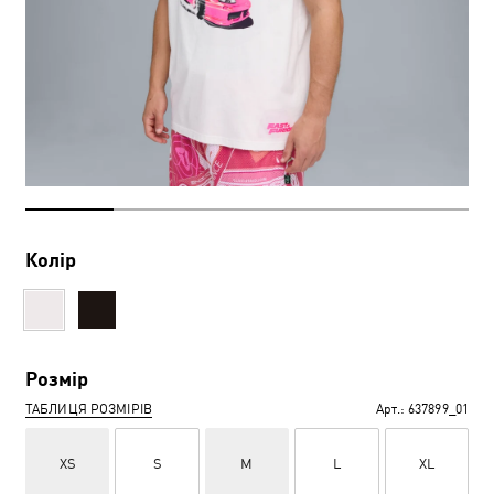
Колір
Розмір
ТАБЛИЦЯ РОЗМІРІВ
Арт.:
637899_01
XS
S
M
L
XL