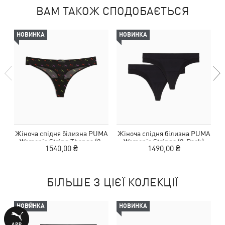
ВАМ ТАКОЖ СПОДОБАЄТЬСЯ
НОВИНКА
НОВИНКА
Жіноча спідня білизна PUMA
Жіноча спідня білизна PUMA
Ж
Women's String Thongs (2-
Women's Strings (2-Pack)
1540,00 ₴
1490,00 ₴
Pack)
БІЛЬШЕ З ЦІЄЇ КОЛЕКЦІЇ
НОВИНКА
НОВИНКА