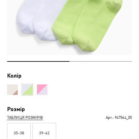
Колір
Розмір
ТАБЛИЦЯ РОЗМІРІВ
Арт.:
947564_05
35-38
39-42