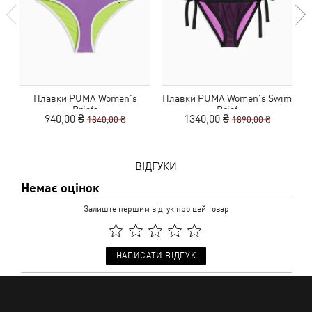
Плавки PUMA Women's
Плавки PUMA Women's Swim
П
Briefs
Brief
940,00 ₴
1340,00 ₴
1840,00 ₴
1890,00 ₴
ВІДГУКИ
Немає оцінок
Залиште першим відгук про цей товар
НАПИСАТИ ВІДГУК