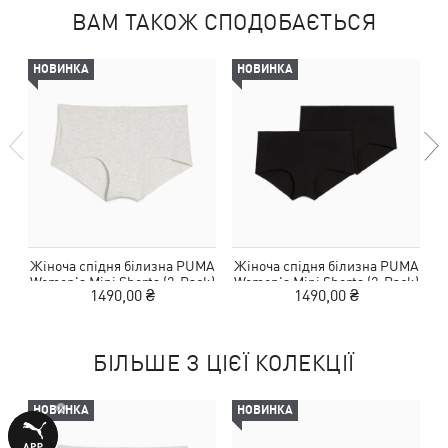
ВАМ ТАКОЖ СПОДОБАЄТЬСЯ
НОВИНКА
НОВИНКА
Жіноча спідня білизна PUMA
Жіноча спідня білизна PUMA
Ж
Women's Mini Shorts (2-Pack)
Women's Mini Shorts (2-Pack)
1490,00 ₴
1490,00 ₴
БІЛЬШЕ З ЦІЄЇ КОЛЕКЦІЇ
НОВИНКА
НОВИНКА