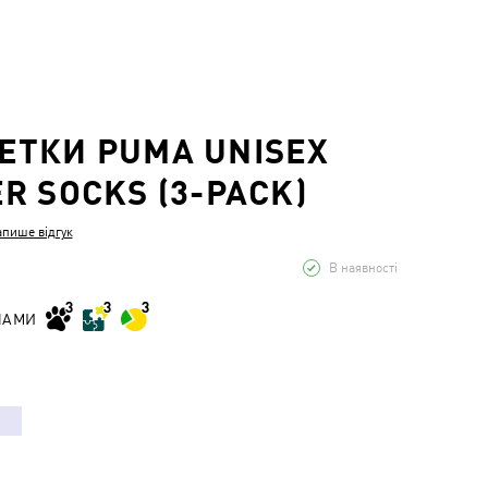
ТКИ PUMA UNISEX
R SOCKS (3-PACK)
апише відгук
В наявності
НАМИ