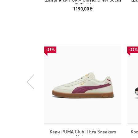
(3-Pack)
1190,00 ₴
-29%
-22%
Кеди PUMA Club II Era Sneakers
Кро
Unisex