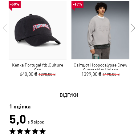
-50%
-67%
Кепка Portugal ftblCulture
Світшот Hoopocalypse Crew
Cap
Sweatshirt Unisex
640,00 ₴
1399,00 ₴
1290,00 ₴
4190,00 ₴
ВІДГУКИ
1 оцінка
5,0
з 5 зірок