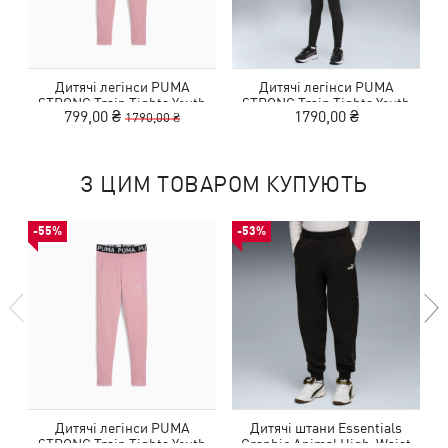
Дитячі легінси PUMA
Дитячі легінси PUMA
STRONG Train Tights Youth
STRONG Train Tights Youth
799,00 ₴
1790,00 ₴
1790,00 ₴
З ЦИМ ТОВАРОМ КУПУЮТЬ
-55%
-53%
Дитячі легінси PUMA
Дитячі штани Essentials
STRONG Train Tights Youth
Graphic Animal High-Waist
E