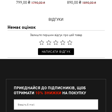
799,00 ₴
890,00 ₴
1790,00 ₴
1890,00 ₴
Sweatpants Youth
ВІДГУКИ
Немає оцінок
Залиште першим відгук про цей товар
НАПИСАТИ ВІДГУК
ПРИЄДНАЙСЯ ДО ПІДПИСНИКІВ, ЩОБ
ОТРИМАТИ
10% ЗНИЖКИ
НА ПОКУПКУ
Введіть E-mail