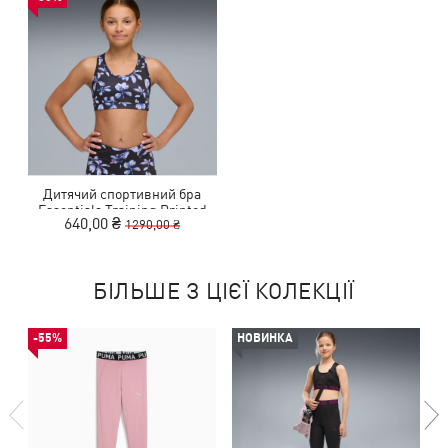
Дитячий спортивний бра
Essentials Training Printed
640,00 ₴
1290,00 ₴
Bra Youth
БІЛЬШЕ З ЦІЄЇ КОЛЕКЦІЇ
-55%
НОВИНКА