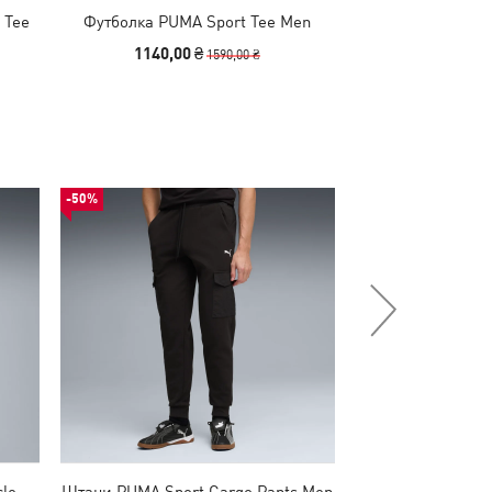
 Tee
Футболка PUMA Sport Tee Men
Футболка Graphi
1140,00 ₴
990,00 
1590,00 ₴
-50%
-50%
le
Штани PUMA Sport Cargo Pants Men
Худі PUMA Sp