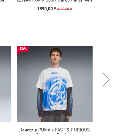
1590,00 ₴
1740,00
3190,00 ₴
-50%
-30%
Лонгслів PUMA x FAST & FURIOUS
Кросівки PUMA x
Oversized Tee Men
Shoe