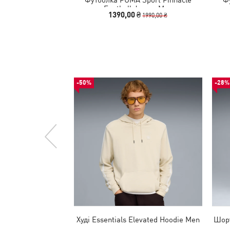
Football Jersey Men
1390,00 ₴
1990,00 ₴
-50%
-28%
Худі Essentials Elevated Hoodie Men
Шорт