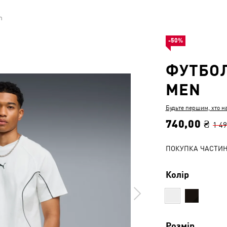
n
-50%
ФУТБОЛ
MEN
Будьте першим, хто н
740,00 ₴
1 49
ПОКУПКА ЧАСТИ
Колір
Розмір