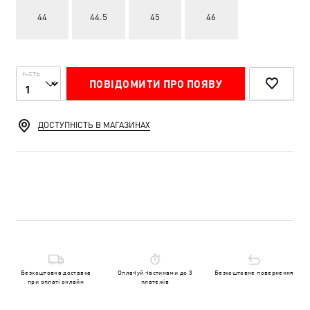
44
44.5
45
46
К-СТЬ
ПОВІДОМИТИ ПРО ПОЯВУ
ДОСТУПНІСТЬ В МАГАЗИНАХ
Безкоштовна доставка
Оплачуй частинами до 3
Безкоштовне повернення
при оплаті онлайн
платежів