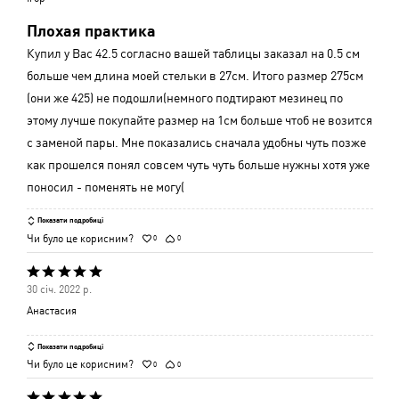
з
Плохая практика
5
Купил у Вас 42.5 согласно вашей таблицы заказал на 0.5 см
больше чем длина моей стельки в 27см. Итого размер 275см
(они же 425) не подошли(немного подтирают мезинец по
этому лучше покупайте размер на 1см больше чтоб не возится
с заменой пары. Мне показались сначала удобны чуть позже
как прошелся понял совсем чуть чуть больше нужны хотя уже
поносил - поменять не могу(
Показати подробиці
Чи було це корисним?
0
0
Оцінено
30 січ. 2022 р.
5
Анастасия
з
5
Показати подробиці
Чи було це корисним?
0
0