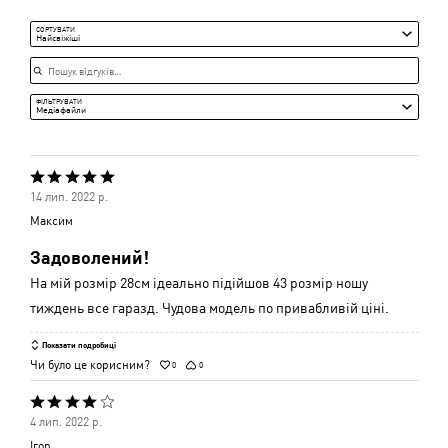
Середня
СОРТУВАТИ
Найсвіжіші
Пошук відгуків
ФІЛЬТРУВАТИ
Медіафайли
Оцінено
14 лип. 2022 р.
5
Максим
з
Задоволений!
5
На мій розмір 28см ідеально підійшов 43 розмір ношу
тиждень все гаразд. Чудова модель по привабливій ціні.
Показати подробиці
Чи було це корисним?
0
0
Оцінено
4 лип. 2022 р.
4
Ігор