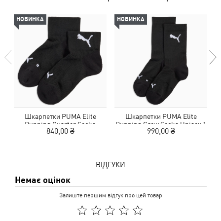
НОВИНКА
НОВИНКА
Шкарпетки PUMA Elite
Шкарпетки PUMA Elite
Running Quarter Socks
Running Crew Socks Unisex 1
R
840,00 ₴
990,00 ₴
Unisex 1 Pack
Pack
ВІДГУКИ
Немає оцінок
Залиште першим відгук про цей товар