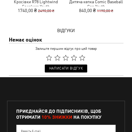
Кросівки R78 Lightwind
Дитяча кепка Comic Baseball
Sneakers Youth
Cap Youth
1740,00 ₴
840,00 ₴
2490,00 ₴
1190,00 ₴
ВІДГУКИ
Немає оцінок
Залиште першим відгук про цей товар
НАПИСАТИ ВІДГУК
ПРИЄДНАЙСЯ ДО ПІДПИСНИКІВ, ЩОБ
ОТРИМАТИ
10% ЗНИЖКИ
НА ПОКУПКУ
Введіть E-mail