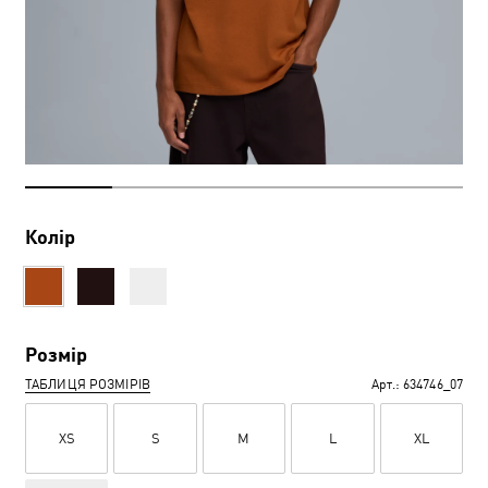
Колір
Розмір
ТАБЛИЦЯ РОЗМІРІВ
Арт.:
634746_07
XS
S
M
L
XL