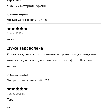
Якісний матеріал і зручні.
Показати подробиці
Чи було це корисним?
0
0
Оцінено
2 вер. 2025 р.
5
Анна
з
Дуже задоволена
5
Спочатку здалося ,що посилилась с розміром ,виглядають
великими ,але сіли ідеально ,точно як на фото . Яскраві і
якісні
Показати подробиці
Чи було це корисним?
0
0
Оцінено
7 лип. 2025 р.
5
Тара
з
5