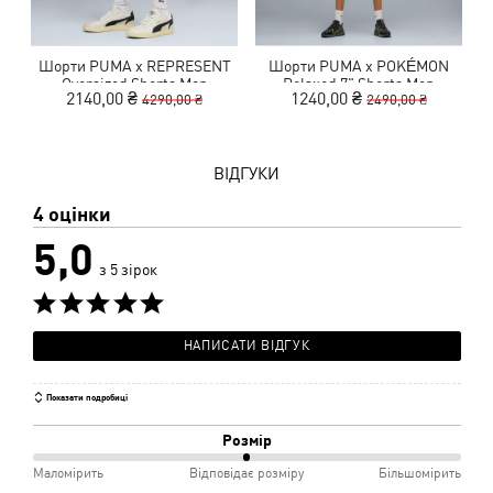
Шорти PUMA x REPRESENT
Шорти PUMA x POKÉMON
Oversized Shorts Men
Relaxed 7" Shorts Men
2140,00 ₴
1240,00 ₴
4290,00 ₴
2490,00 ₴
ВІДГУКИ
4 оцінки
5,0
з 5 зірок
НАПИСАТИ ВІДГУК
Показати подробиці
Розмір
50%
Маломірить
Відповідає розміру
Більшомірить