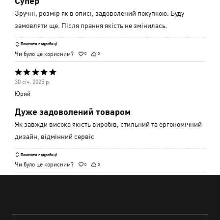
Супер
Зручні, розмір як в описі, задоволений покупкою. Буду
замовляти ще. Після прання якість не змінилась.
Показати подробиці
Чи було це корисним?
0
0
Оцінено
30 січ. 2025 р.
5
Юрий
з
Дуже задоволений товаром
5
Як завжди висока якість виробів, стильний та ергономічний
дизайн, відмінний сервіс
Показати подробиці
Чи було це корисним?
0
0