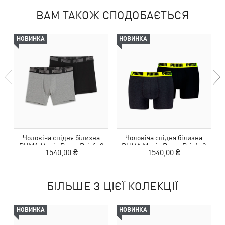
ВАМ ТАКОЖ СПОДОБАЄТЬСЯ
НОВИНКА
НОВИНКА
Чоловіча спідня білизна
Чоловіча спідня білизна
PUMA Men's Boxer Briefs 2
PUMA Men's Boxer Briefs 2
1540,00 ₴
1540,00 ₴
pack
pack
БІЛЬШЕ З ЦІЄЇ КОЛЕКЦІЇ
НОВИНКА
НОВИНКА