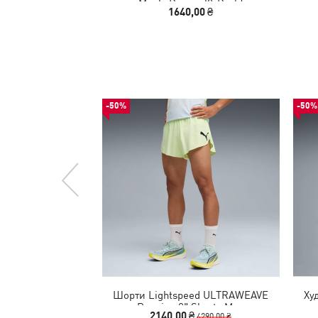
Men's Boxers (2-Pack)
1640,00 ₴
-50%
-50%
Шорти Lightspeed ULTRAWEAVE
Ху
Running 2" Shorts Men
2140,00 ₴
4290,00 ₴