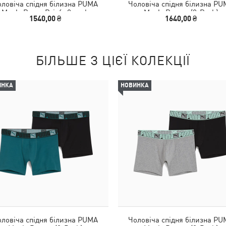
ловіча спідня білизна PUMA
Чоловіча спідня білизна P
Men's Boxer Briefs 2 pack
Men's Boxers (2-Pack)
1540,00 ₴
1640,00 ₴
БІЛЬШЕ З ЦІЄЇ КОЛЕКЦІЇ
ИНКА
НОВИНКА
ловіча спідня білизна PUMA
Чоловіча спідня білизна P