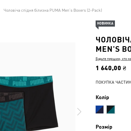
Чоловіча спідня білизна PUMA Men's Boxers (2-Pack)
НОВИНКА
ЧОЛОВІЧ
MEN'S BO
Будьте першим, хто н
1 640,00 ₴
ПОКУПКА ЧАСТИ
Колір
Розмір