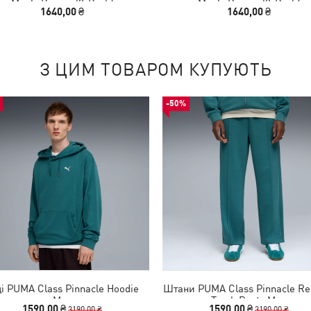
Men's Boxers (2-Pack)
Men's Boxers (2-Pack)
1640,00 ₴
1640,00 ₴
З ЦИМ ТОВАРОМ КУПУЮТЬ
-50%
ді PUMA Class Pinnacle Hoodie
Штани PUMA Class Pinnacle Re
Men
Track Pants Men
1590,00 ₴
1590,00 ₴
3190,00 ₴
3190,00 ₴