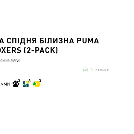
А СПІДНЯ БІЛИЗНА PUMA
XERS (2-PACK)
апише відгук
В наявності
НАМИ