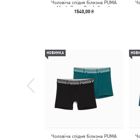
Чоловіча спідня білизна PUMA
Чо
Men's Boxer Briefs 2 pack
1540,00 ₴
НОВИНКА
НОВ
Чоловіча спідня білизна PUMA
Чо