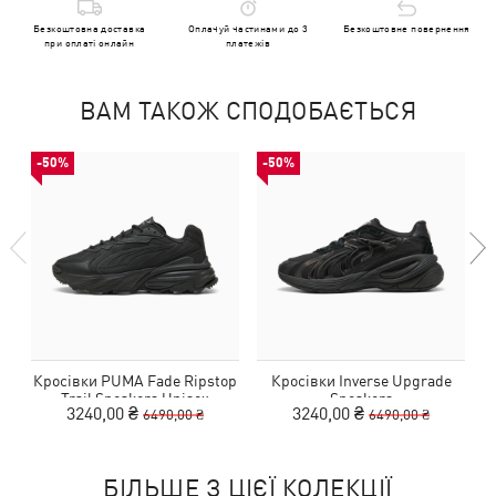
Безкоштовна доставка
Оплачуй частинами до 3
Безкоштовне повернення
при оплаті онлайн
платежів
ВАМ ТАКОЖ СПОДОБАЄТЬСЯ
-50%
-50%
Кросівки PUMA Fade Ripstop
Кросівки Inverse Upgrade
К
Trail Sneakers Unisex
Sneakers
3240,00 ₴
3240,00 ₴
6490,00 ₴
6490,00 ₴
БІЛЬШЕ З ЦІЄЇ КОЛЕКЦІЇ