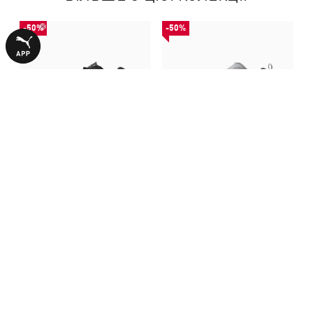
-50%
-50%
Кросівки PUMA Fade Ripstop
Кросівки PUMA Fade
Trail Sneakers Unisex
Sneakers Unisex
3240,00 ₴
3490,00 ₴
6490,00 ₴
6990,00 ₴
З ЦИМ ТОВАРОМ КУПУЮТЬ
-50%
-50%