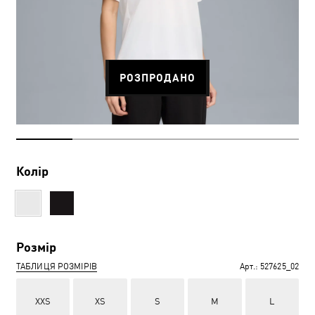
РОЗПРОДАНО
Колір
Розмір
ТАБЛИЦЯ РОЗМІРІВ
Арт.:
527625_02
XXS
XS
S
M
L