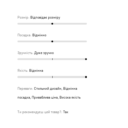
дньо
ка
Розмір
:
Відповідає розміру
дня
Посадка
:
Відмінно
Зручність
:
Дуже зручно
Якість
:
Відмінна
Переваги
:
Стильний дизайн, Відмінна
посадка, Приваблива ціна, Висока якість
Ти рекомендуєш цей товар?
:
Так