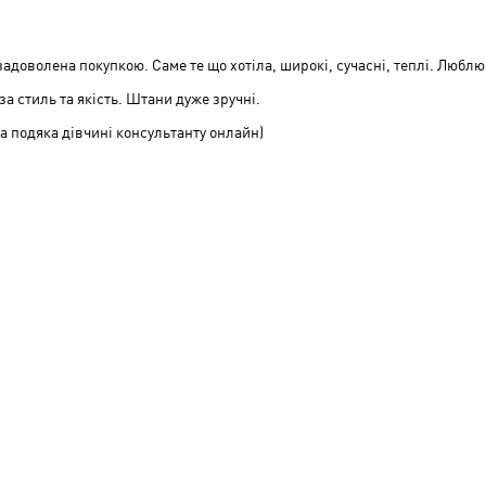
і
між
Сере
Низь
адоволена покупкою. Саме те що хотіла, широкі, сучасні, теплі. Люблю
і
а стиль та якість. Штани дуже зручні.
Сере
а подяка дівчині консультанту онлайн)