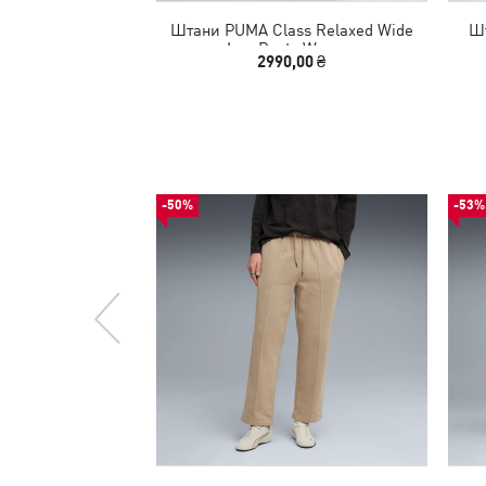
Штани PUMA Class Relaxed Wide
Шт
Leg Pants Women
2990,00 ₴
-50%
-53%