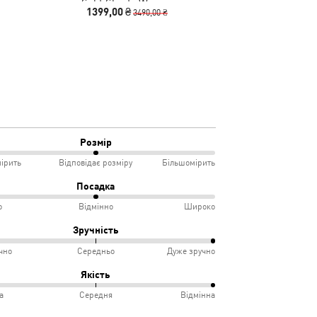
Split Shorts Women
NITRO™ 4 Runn
1399,00 ₴
3840,00
3490,00 ₴
Розмір
ірить
Відповідає розміру
Більшомірить
Посадка
о
Відмінно
Широко
мірить
Зручність
чно
Середньо
Дуже зручно
овідає
ко
%
Якість
іру
а
Середня
Відмінна
інно
учно
%