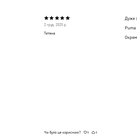
Дуже з
Оцінено
2 груд. 2025 р.
Puma з
5
Тетяна
Окрем
з
5
Чи було це корисним?
0
0