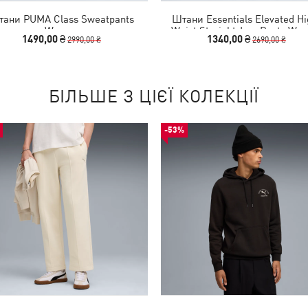
ани PUMA Class Sweatpants
Штани Essentials Elevated Hi
Women
Waist Straight-Leg Pants Wo
1490,00 ₴
1340,00 ₴
2990,00 ₴
2690,00 ₴
БІЛЬШЕ З ЦІЄЇ КОЛЕКЦІЇ
-53%