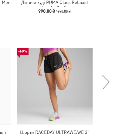
e Men
Дитяче худі PUMA Class Relaxed
Дитяча футбо
Hoodie Youth
Relaxed 
990,00 ₴
490,00
1990,00 ₴
-60%
-50%
men
Шорти RACEDAY ULTRAWEAVE 3"
Кросівки PUMA x