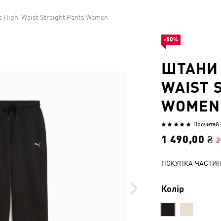
 High-Waist Straight Pants Women
-50%
ШТАНИ 
WAIST 
WOMEN
Прочитай 1
Оцінено
5
1 490,00 ₴
2
з
5
ПОКУПКА ЧАСТИ
Колір