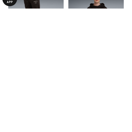
Штани PUMA Class Graphic
Худі PUMA Class Graphic
Sweatpants Men
Hoodie Men
1490,00 ₴
1590,00 ₴
2990,00 ₴
3190,00 ₴
З ЦИМ ТОВАРОМ КУПУЮТЬ
-29%
-50%