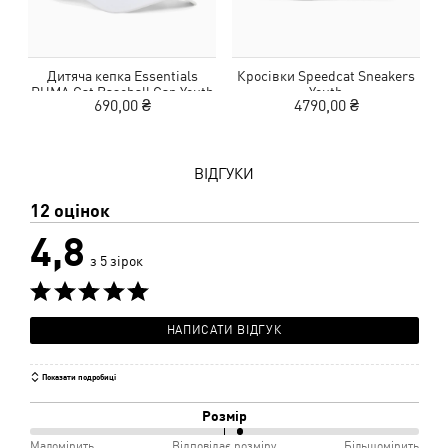
Дитяча кепка Essentials
Кросівки Speedcat Sneakers
PUMA Cat Baseball Cap Youth
Youth
690,00 ₴
4790,00 ₴
ВІДГУКИ
12 оцінок
4,8
з 5 зірок
НАПИСАТИ ВІДГУК
Показати подробиці
Розмір
54%
Маломірить
Відповідає розміру
Більшомірить