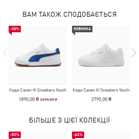
ВАМ ТАКОЖ СПОДОБАЄТЬСЯ
-30%
НОВИНКА
Кеди Caven III Sneakers Youth
Кеди Caven III Sneakers Youth
К
1890,00 ₴
2790,00 ₴
2690,00 ₴
БІЛЬШЕ З ЦІЄЇ КОЛЕКЦІЇ
-53%
-62%