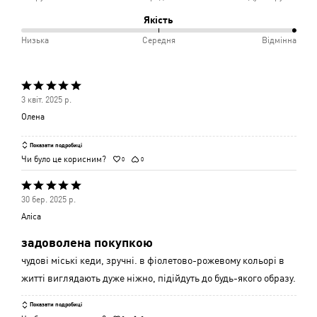
і
між
Якість
Відмінно
Незручно
100%
Низька
Середня
Відмінна
і
між
Середньо
Низька
Оцінено
і
3 квіт. 2025 р.
5
Середня
Олена
з
5
Показати подробиці
Чи було це корисним?
0
0
Оцінено
30 бер. 2025 р.
5
Аліса
з
задоволена покупкою
5
чудові міські кеди, зручні. в фіолетово-рожевому кольорі в
житті виглядають дуже ніжно, підійдуть до будь-якого образу.
Показати подробиці