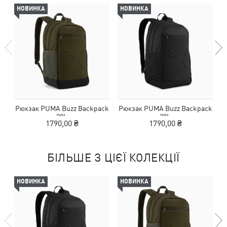
НОВИНКА
НОВИНКА
Рюкзак PUMA Buzz Backpack
Рюкзак PUMA Buzz Backpack
Р
28L
28L
1790,00 ₴
1790,00 ₴
БІЛЬШЕ З ЦІЄЇ КОЛЕКЦІЇ
НОВИНКА
НОВИНКА