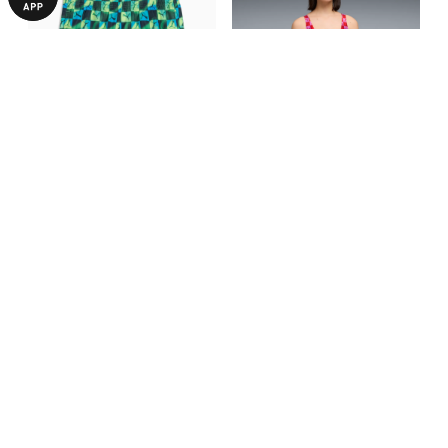
Дитячі плавки PUMA Boys'
Топ для плавання PUMA
Swim Short
Women's Swim Bra
1340,00 ₴
1290,00 ₴
1890,00 ₴
2540,00 ₴
ВІДГУКИ
Немає оцінок
Залиште першим відгук про цей товар
НАПИСАТИ ВІДГУК