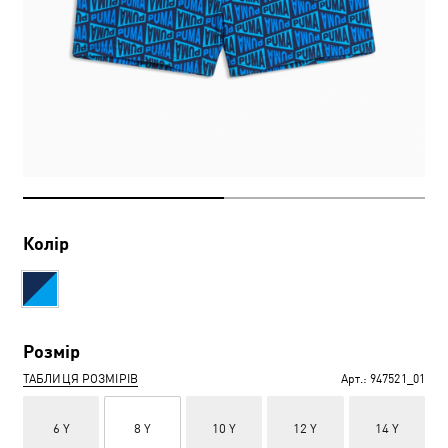
Колір
Розмір
ТАБЛИЦЯ РОЗМІРІВ
Арт.:
947521_01
6 Y
8 Y
10 Y
12 Y
14 Y