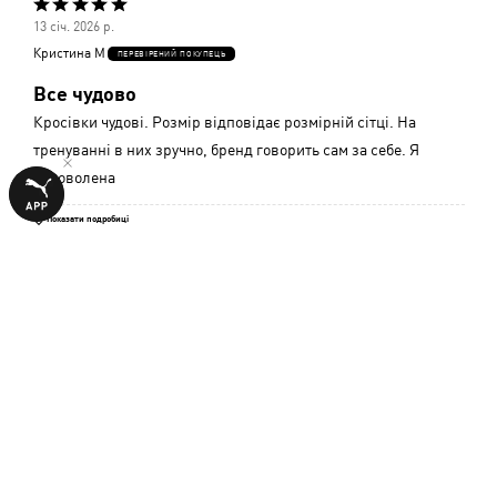
Оцінено
13 січ. 2026 р.
5
Кристина М
ПЕРЕВІРЕНИЙ ПОКУПЕЦЬ
з
Все чудово
5
Кросівки чудові. Розмір відповідає розмірній сітці. На
тренуванні в них зручно, бренд говорить сам за себе. Я
задоволена
Показати подробиці
Чи було це корисним?
1
0
Оцінено
12 серп. 2025 р.
5
Анна
з
5
Показати подробиці
Чи було це корисним?
0
0
Оцінено
2 серп. 2025 р.
5
Анна