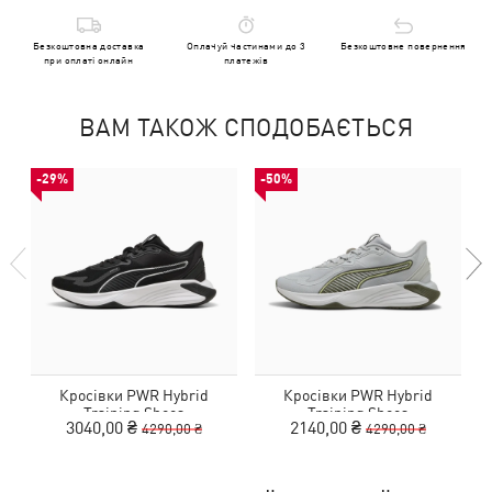
Безкоштовна доставка
Оплачуй частинами до 3
Безкоштовне повернення
при оплаті онлайн
платежів
ВАМ ТАКОЖ СПОДОБАЄТЬСЯ
-29%
-50%
Кросівки PWR Hybrid
Кросівки PWR Hybrid
Training Shoes
Training Shoes
3040,00 ₴
2140,00 ₴
4290,00 ₴
4290,00 ₴