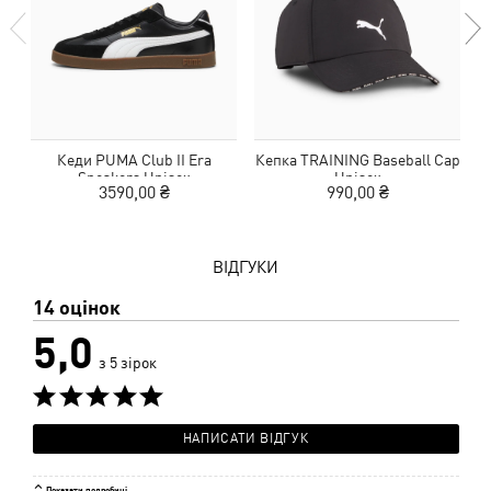
Кеди PUMA Club II Era
Кепка TRAINING Baseball Cap
Sneakers Unisex
Unisex
3590,00 ₴
990,00 ₴
ВІДГУКИ
14 оцінок
5,0
з 5 зірок
НАПИСАТИ ВІДГУК
Показати подробиці