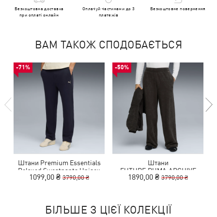
Безкоштовна доставка
Оплачуй частинами до 3
Безкоштовне повернення
при оплаті онлайн
платежів
ВАМ ТАКОЖ СПОДОБАЄТЬСЯ
-71%
-50%
Штани Premium Essentials
Штани
Relaxed Sweatpants Unisex
FUTURE.PUMA.ARCHIVE
1099,00 ₴
1890,00 ₴
3790,00 ₴
3790,00 ₴
Wide Washed Sweatpants
Unisex
БІЛЬШЕ З ЦІЄЇ КОЛЕКЦІЇ