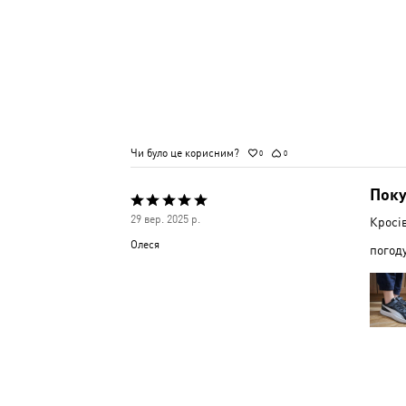
Чи було це корисним?
0
0
Поку
Оцінено
29 вер. 2025 р.
Кросів
5
Олеся
погоду
з
5