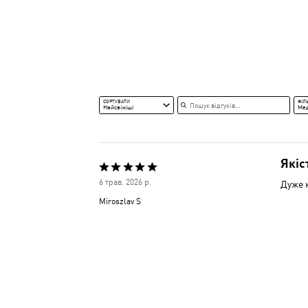
Пошук відгуків
СОРТУВАТИ
ФІЛ
Найсвіжіші
Ме
Якіс
Оцінено
6 трав. 2026 р.
Дуже к
5
Miroszlav S
з
5