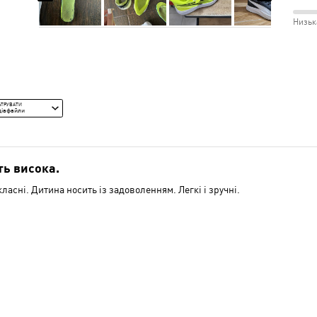
розм
і
між
Низьк
Відм
Незр
100
і
між
Сере
Низь
і
ЬТРУВАТИ
Сере
діафайли
ть висока.
ласні. Дитина носить із задоволенням. Легкі і зручні.