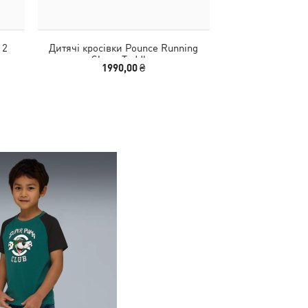
 2
Дитячі кросівки Pounce Running
Кросівки Pounc
Shoes Toddler
Shoes
1990,00 ₴
2490