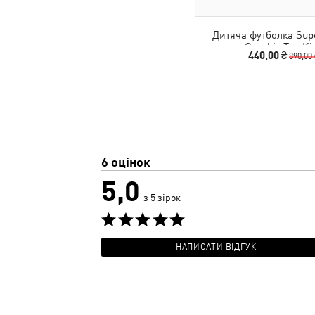
Дитяча футболка Su
Graphic Tee Ki
440,00 ₴
890,00
6 оцінок
5,0
з 5 зірок
НАПИСАТИ ВІДГУК