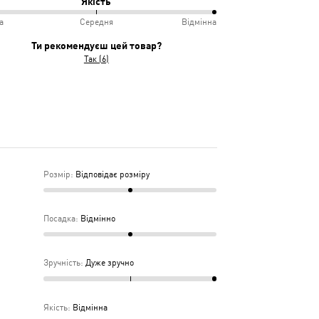
Якість
іру
а
Середня
Відмінна
інно
учно
%
Ти рекомендуєш цей товар?
Так (6)
дньо
ка
дня
Розмір
:
Відповідає розміру
Посадка
:
Відмінно
Зручність
:
Дуже зручно
Якість
:
Відмінна