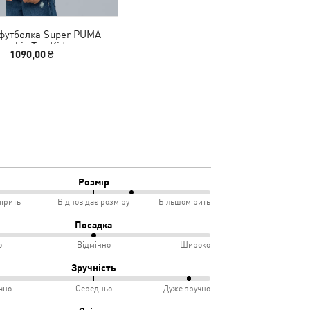
футболка Super PUMA
raphic Tee Kids
1090,00 ₴
Розмір
ірить
Відповідає розміру
Більшомірить
Посадка
о
Відмінно
Широко
мірить
Зручність
чно
Середньо
Дуже зручно
овідає
ко