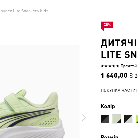
Pounce Lite Sneakers Kids
-28%
ДИТЯЧІ
LITE S
Прочитай 6
Оцінено
5
1 640,00 ₴
2
з
5
ПОКУПКА ЧАСТИ
Колір
Розмір