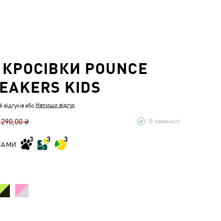
 КРОСІВКИ POUNCE
NEAKERS KIDS
Напиши відгук
 відгуків
або
 290,00 ₴
В наявності
НАМИ