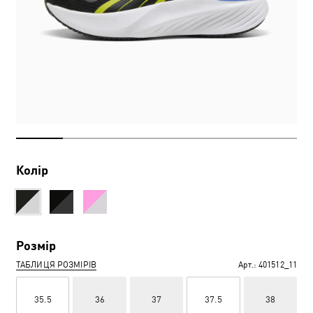
Колір
Розмір
ТАБЛИЦЯ РОЗМІРІВ
Арт.:
401512_11
35.5
36
37
37.5
38