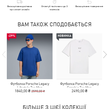
Безкоштовна доставка
Оплачуй частинами до 3
Безкоштовне повернення
при оплаті онлайн
платежів
ВАМ ТАКОЖ СПОДОБАЄТЬСЯ
-29%
НОВИНКА
Футболка Porsche Legacy
Футболка Porsche Legacy
Lifestyle Tee Men
Graphic Tee Men
1840,00 ₴
2490,00 ₴
2590,00 ₴
БІЛЬШЕ З ЦІЄЇ КОЛЕКЦІЇ