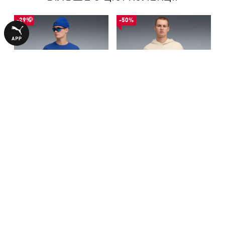
-29%
-50%
Футболка Porsche Legacy
Худі Porsche Legacy Graphic
Lifestyle Tee Men
Hoodie Men
1840,00 ₴
2290,00 ₴
2590,00 ₴
4590,00 ₴
З ЦИМ ТОВАРОМ КУПУЮТЬ
-50%
-50%