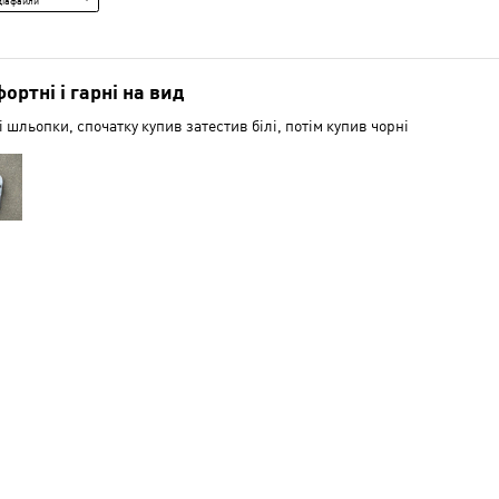
діафайли
і
Сере
ортні і гарні на вид
 шльопки, спочатку купив затестив білі, потім купив чорні