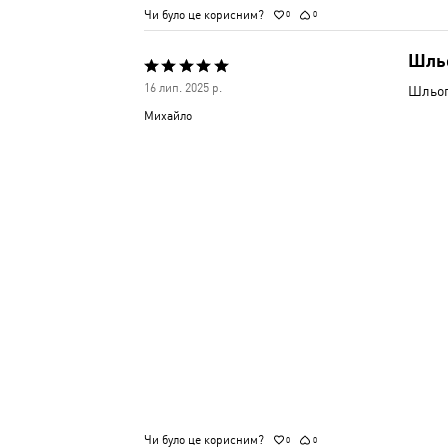
Чи було це корисним?
0
0
Шль
Оцінено
16 лип. 2025 р.
Шльоп
5
Михайло
з
5
Чи було це корисним?
0
0