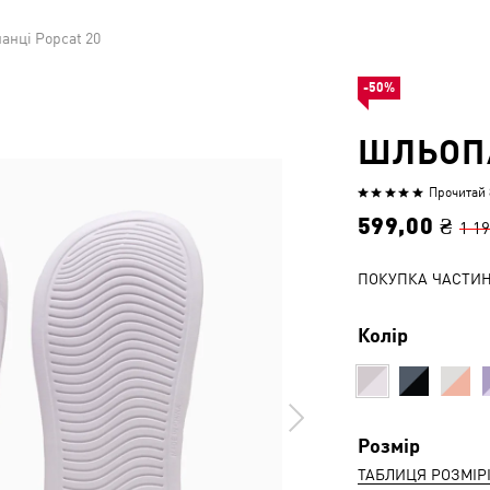
анці Popcat 20
-50%
ШЛЬОПА
Прочитай 8
Оцінено
4.9
599,00 ₴
1 19
з
5
ПОКУПКА ЧАСТИ
Колір
Розмір
ТАБЛИЦЯ РОЗМІР