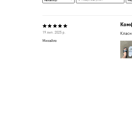
Найсвіжіші
Ме
Комф
Оцінено
19 лип. 2025 р.
Класні
5
Михайло
з
5