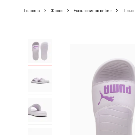
Головна
Жінки
Ексклюзивно online
Шльоп