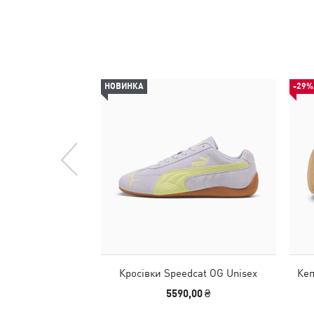
НОВИНКА
-29%
Кросівки Speedcat OG Unisex
Ке
5590,00 ₴