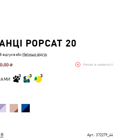
НЦІ POPCAT 20
Напиши відгук
 відгуків
або
0,00 ₴
Немає в наявності
НАМИ
ІВ
Арт.:
372279_44