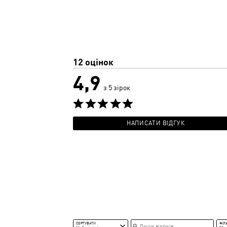
12 оцінок
4,9
з 5 зірок
НАПИСАТИ ВІДГУК
Пошук відгуків
СОРТУВАТИ
ФІЛ