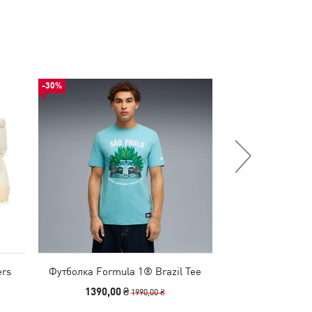
-30%
-62%
ers
Футболка Formula 1® Brazil Tee
Лонгслів teamL
Baselaye
1390,00 ₴
799,00 
1990,00 ₴