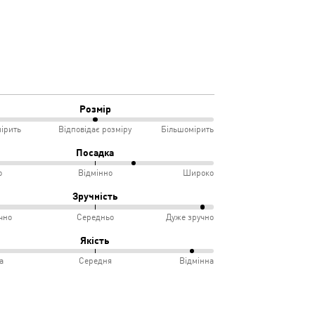
Розмір
ірить
Відповідає розміру
Більшомірить
Посадка
о
Відмінно
Широко
мірить
Зручність
чно
Середньо
Дуже зручно
овідає
ко
Якість
іру
а
Середня
Відмінна
інно
учно
дньо
ка