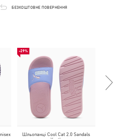
БЕЗКОШТОВНЕ ПОВЕРНЕННЯ
-29%
-28%
nisex
Шльопанці Cool Cat 2.0 Sandals
Шльопанці Popcat
Youth
Wo