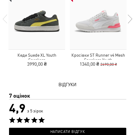
Кеди Suede XL Youth
Кросівки ST Runner v4 Mesh
Sneakers
Sneakers Youth
3990,00 ₴
1340,00 ₴
2690,00 ₴
ВІДГУКИ
7 оцінок
4,9
з 5 зірок
НАПИСАТИ ВІДГУК