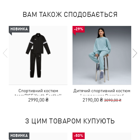
ВАМ ТАКОЖ СПОДОБАЄТЬСЯ
НОВИНКА
-29%
Спортивний костюм
Дитячий спортивний костюм
teamRISE Youth Football
Loungewear Oversized
2990,00 ₴
2190,00 ₴
3090,00 ₴
Tracksuit
Tracksuit Youth
З ЦИМ ТОВАРОМ КУПУЮТЬ
НОВИНКА
-50%