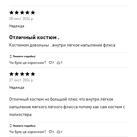
Оцінено
28 лист. 2024 р.
5
Надежда
з
Отличный костюм .
5
Костюмом довольны ..внутри лёгкое напыление флиса
Показати подробиці
Чи було це корисним?
0
0
Оцінено
27 лист. 2024 р.
5
Надежда
з
5
Отличный костюм но большой плюс что внутри лёгкое
напыление мягкого лёгкого флисса потому как сам костюм с
полиэстера
Показати подробиці
Чи було це корисним?
0
0