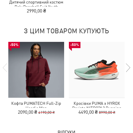
Дитячий спортивний костюм
Poly Baseball Suit Youth
2990,00 ₴
З ЦИМ ТОВАРОМ КУПУЮТЬ
-50%
-50%
Кофта PUMATECH Full-Zip
Кросівки PUMA x HYROX
Hoodie Men
Deviate NITRO™ 3 Running
2090,00 ₴
4490,00 ₴
4190,00 ₴
8990,00 ₴
Shoes Men
ВІДГУКИ