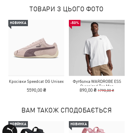
ТОВАРИ З ЦЬОГО ФОТО
НОВИНКА
-50%
Кросівки Speedcat OG Unisex
Футболка WARDROBE ESS
Oversized Tee Men
5590,00 ₴
890,00 ₴
1790,00 ₴
ВАМ ТАКОЖ СПОДОБАЄТЬСЯ
НОВИНКА
НОВИНКА