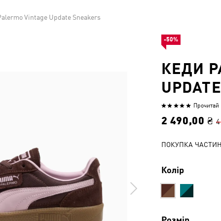
alermo Vintage Update Sneakers
-50%
КЕДИ P
UPDATE
Прочитай 1
Оцінено
5
2 490,00 ₴
4
з
5
ПОКУПКА ЧАСТИ
Колір
Розмір