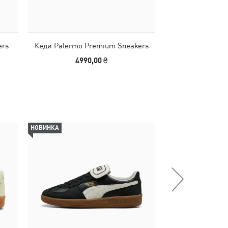
ers
Кеди Palermo Premium Sneakers
Кеди Palermo P
4990,00 ₴
4990
НОВИНКА
НОВИНКА