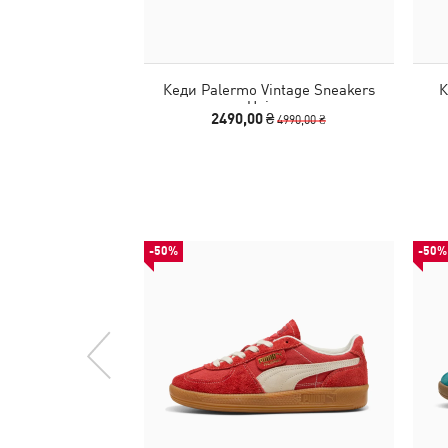
Кеди Palermo Vintage Sneakers
К
Unisex
2490,00 ₴
4990,00 ₴
-50%
-50%