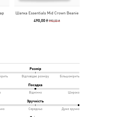
Cap
Шапка Essentials Mid Crown Beanie
Сумка Essentials
490,00 ₴
2490
990,00 ₴
Розмір
ірить
Відповідає розміру
Більшомірить
Посадка
о
Відмінно
Широко
мірить
Зручність
чно
Середньо
Дуже зручно
овідає
ко
%