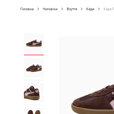
Головна
Чоловіки
Взуття
Кеди
Кеди P