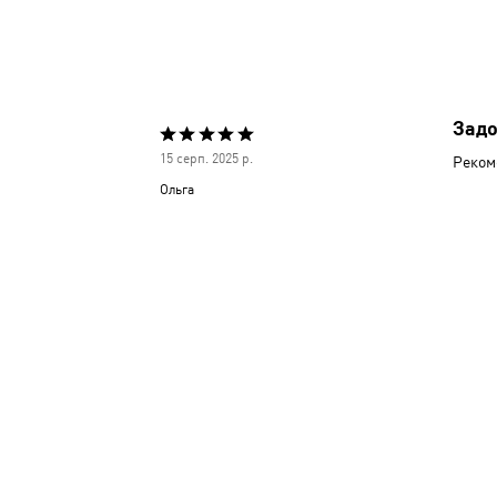
Задо
Оцінено
15 серп. 2025 р.
Рекоме
5
Ольга
з
5