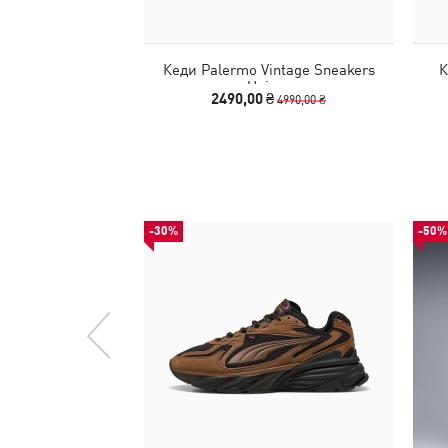
Кеди Palermo Vintage Sneakers
К
Unisex
2490,00 ₴
4990,00 ₴
-30%
-50%