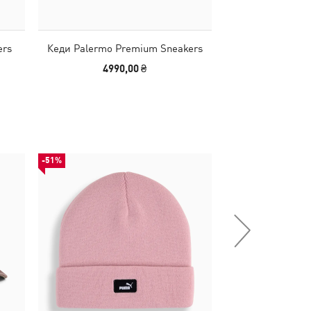
ers
Кеди Palermo Premium Sneakers
Кеди Palermo P
4990,00 ₴
4990
-51%
НОВИНКА