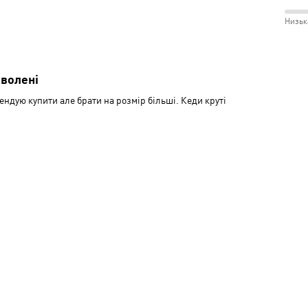
розм
і
між
Низьк
Відм
Незр
100
і
між
Сере
Низь
волені
і
ндую купити але брати на розмір більші. Кеди круті
Сере